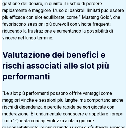
gestione del denaro, in quanto il rischio di perdere
rapidamente è maggiore. L’uso di bankroll limitati può essere
più efficace con slot equilibrate, come ” Mustang Gold”, che
favoriscono sessioni più durevoli con vincite frequenti,
riducendo la frustrazione e aumentando la possibilità di
vincere nel lungo termine.
Valutazione dei benefici e
rischi associati alle slot più
performanti
“Le slot più performanti possono offrire vantaggi come
maggiori vincite e sessioni più lunghe, ma comportano anche
rischi di dipendenza e perdite rapide se non giocate con
moderazione. È fondamentale conoscere e rispettare i propri
limiti.” Questa consapevolezza aiuta a giocare
responsabilmente, minimizzando i rischi e sfruttando appieno