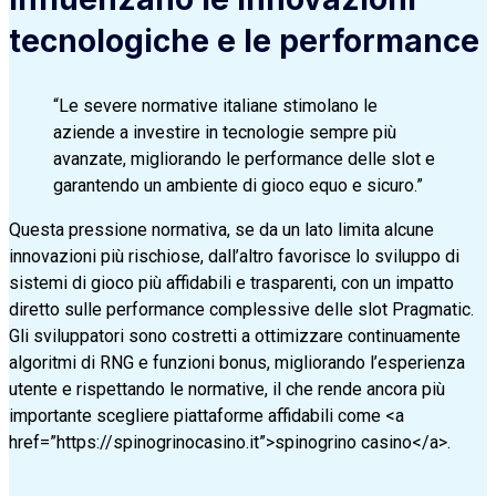
tecnologiche e le performance
“Le severe normative italiane stimolano le
aziende a investire in tecnologie sempre più
avanzate, migliorando le performance delle slot e
garantendo un ambiente di gioco equo e sicuro.”
Questa pressione normativa, se da un lato limita alcune
innovazioni più rischiose, dall’altro favorisce lo sviluppo di
sistemi di gioco più affidabili e trasparenti, con un impatto
diretto sulle performance complessive delle slot Pragmatic.
Gli sviluppatori sono costretti a ottimizzare continuamente
algoritmi di RNG e funzioni bonus, migliorando l’esperienza
utente e rispettando le normative, il che rende ancora più
importante scegliere piattaforme affidabili come <a
href=”https://spinogrinocasino.it”>spinogrino casino</a>.