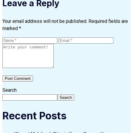
Leave a Reply
Your email address will not be published.
Required fields are
marked
*
Search
Search
Recent Posts