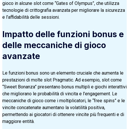
gioco in alcune slot come “Gates of Olympus”, che utilizza
tecnologie di crittografia avanzata per migliorare la sicurezza
e l’affidabilità delle sessioni.
Impatto delle funzioni bonus e
delle meccaniche di gioco
avanzate
Le funzioni bonus sono un elemento cruciale che aumenta le
prestazioni di molte slot Pragmatic. Ad esempio, slot come
“Sweet Bonanza” presentano bonus multipli e giochi interattivi
che migliorano le probabilità di vincita e l’engagement. Le
meccaniche di gioco come i moltiplicatori, le “free spins” e le
vincite concatenate aumentano la volatilità positiva,
permettendo ai giocatori di ottenere vincite più frequenti e di
maggiore entità.