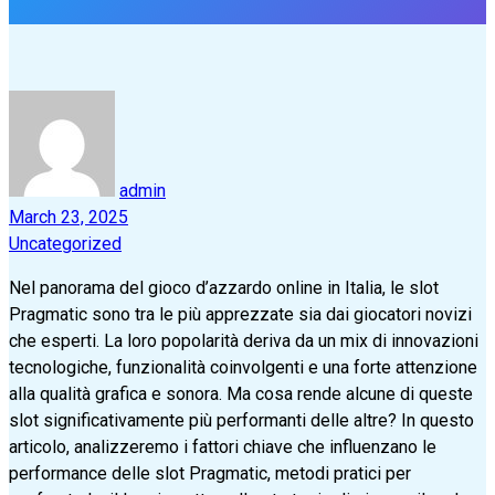
admin
March 23, 2025
Uncategorized
Nel panorama del gioco d’azzardo online in Italia, le slot
Pragmatic sono tra le più apprezzate sia dai giocatori novizi
che esperti. La loro popolarità deriva da un mix di innovazioni
tecnologiche, funzionalità coinvolgenti e una forte attenzione
alla qualità grafica e sonora. Ma cosa rende alcune di queste
slot significativamente più performanti delle altre? In questo
articolo, analizzeremo i fattori chiave che influenzano le
performance delle slot Pragmatic, metodi pratici per