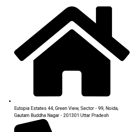
Eutopia Estates 44, Green View, Sector - 99, Noida,
Gautam Buddha Nagar - 201301 Uttar Pradesh