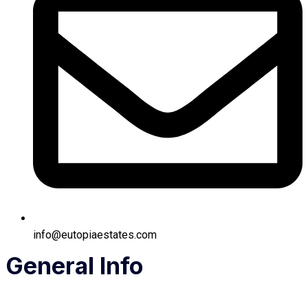
info@eutopiaestates.com
General Info