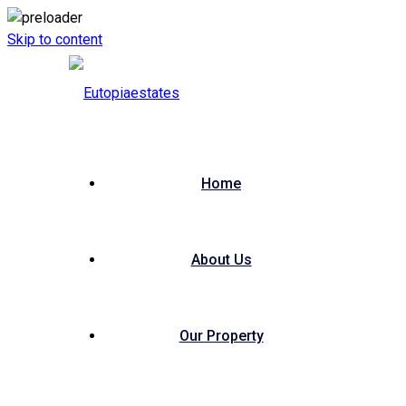
Skip to content
Home
About Us
Our Property