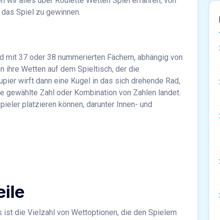
n wir alles über Roulette Wetten Spiel erfahren, von
 das Spiel zu gewinnen.
ad mit 37 oder 38 nummerierten Fächern, abhängig von
en ihre Wetten auf dem Spieltisch, der die
pier wirft dann eine Kugel in das sich drehende Rad,
hre gewählte Zahl oder Kombination von Zahlen landet.
pieler platzieren können, darunter Innen- und
eile
 ist die Vielzahl von Wettoptionen, die den Spielern