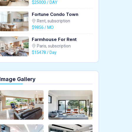
$25000 / DAY
Fortune Condo Town
Rent, subscription
$9856 / MO
Farmhouse For Rent
Paris, subscription
$15478 / Day
Image Gallery