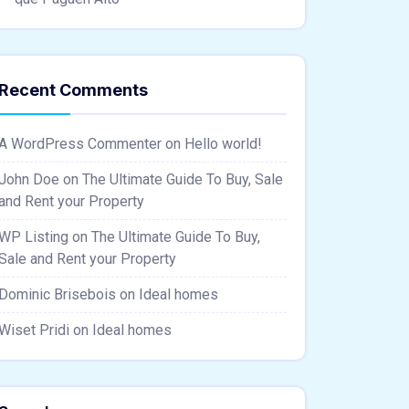
Recent Comments
A WordPress Commenter
on
Hello world!
John Doe
on
The Ultimate Guide To Buy, Sale
and Rent your Property
WP Listing
on
The Ultimate Guide To Buy,
Sale and Rent your Property
Dominic Brisebois
on
Ideal homes
Wiset Pridi
on
Ideal homes