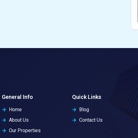
General Info
Quick Links
Home
Blog
About Us
Contact Us
Our Properties