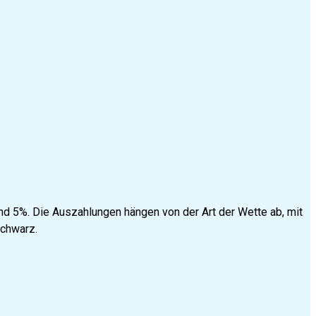
und 5%. Die Auszahlungen hängen von der Art der Wette ab, mit
Schwarz.