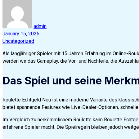
admin
January 15, 2026
Uncategorized
Als langjähriger Spieler mit 15 Jahren Erfahrung im Online-Roul
werden wir das Gameplay, die Vor- und Nachteile, die Auszahlu
Das Spiel und seine Merk
Roulette Echtgeld Neu ist eine moderne Variante des klassisc
bietet spannende Features wie Live-Dealer-Optionen, schnelle 
Im Vergleich zu herkömmlichem Roulette kann Roulette Echtgel
erfahrene Spieler macht. Die Spielregeln bleiben jedoch weitge