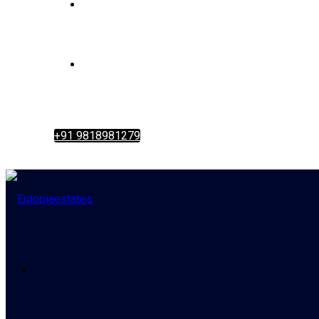
+91 9818981279