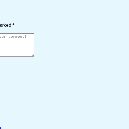
marked
*
me