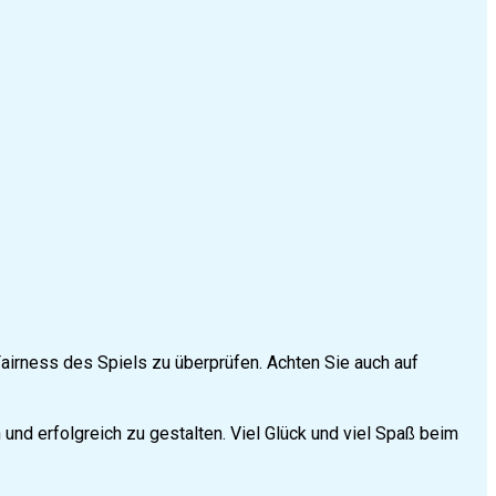
Fairness des Spiels zu überprüfen. Achten Sie auch auf
 und erfolgreich zu gestalten. Viel Glück und viel Spaß beim