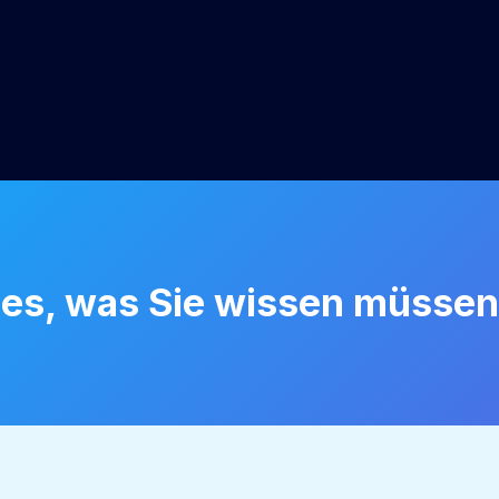
lles, was Sie wissen müssen