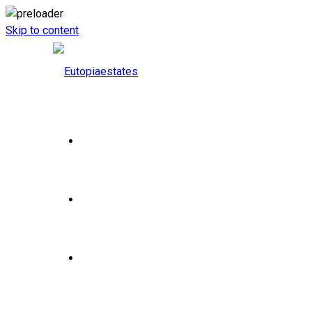
Skip to content