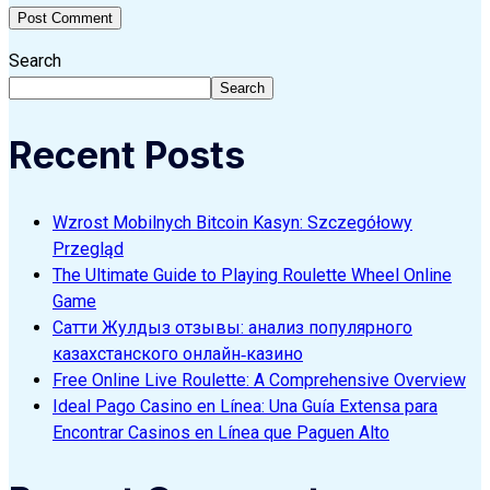
Search
Search
Recent Posts
Wzrost Mobilnych Bitcoin Kasyn: Szczegółowy
Przegląd
The Ultimate Guide to Playing Roulette Wheel Online
Game
Сатти Жулдыз отзывы: анализ популярного
казахстанского онлайн‑казино
Free Online Live Roulette: A Comprehensive Overview
Ideal Pago Casino en Línea: Una Guía Extensa para
Encontrar Casinos en Línea que Paguen Alto