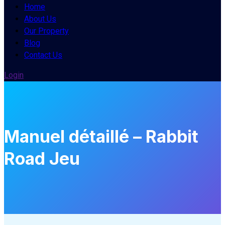
Home
About Us
Our Property
Blog
Contact Us
Login
Manuel détaillé – Rabbit
Road Jeu