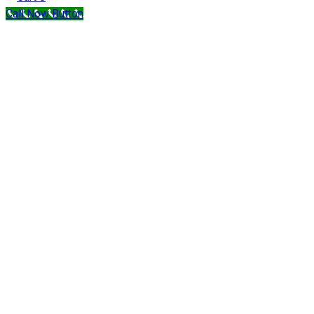
Call Now Button