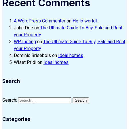
Recent Comments
A WordPress Commenter
on
Hello world!
John Doe
on
The Ultimate Guide To Buy, Sale and Rent
your Property
WP Listing
on
The Ultimate Guide To Buy, Sale and Rent
your Property
Dominic Brisebois
on
Ideal homes
Wiset Pridi
on
Ideal homes
Search
Search:
Search
Categories