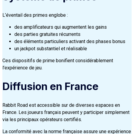
L’éventail des primes englobe :
des amplificateurs qui augmentent les gains
des parties gratuites récurrents
des éléments particuliers activant des phases bonus
un jackpot substantiel et réalisable
Ces dispositifs de prime bonifient considérablement
l’expérience de jeu.
Diffusion en France
Rabbit Road est accessible sur de diverses espaces en
France. Les joueurs français peuvent y participer simplement
via les principaux opérateurs certifiés.
La conformité avec la norme française assure une expérience