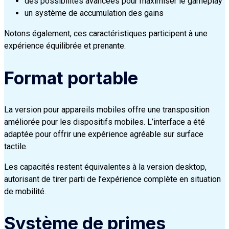
des possibilités avancées pour maximiser le gameplay
un système de accumulation des gains
Notons également, ces caractéristiques participent à une
expérience équilibrée et prenante.
Format portable
La version pour appareils mobiles offre une transposition
améliorée pour les dispositifs mobiles. L’interface a été
adaptée pour offrir une expérience agréable sur surface
tactile.
Les capacités restent équivalentes à la version desktop,
autorisant de tirer parti de l’expérience complète en situation
de mobilité.
Système de primes