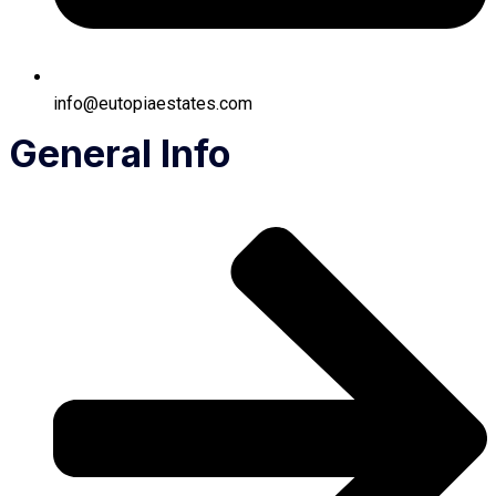
info@eutopiaestates.com
General Info