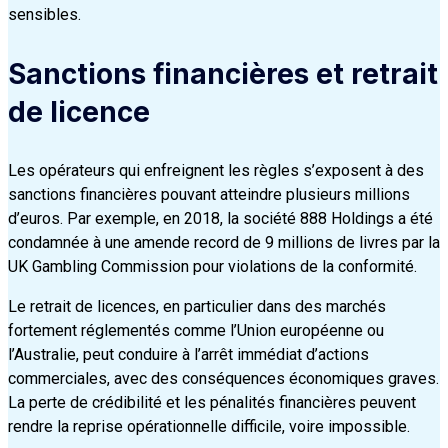
sensibles.
Sanctions financières et retrait
de licence
Les opérateurs qui enfreignent les règles s’exposent à des
sanctions financières pouvant atteindre plusieurs millions
d’euros. Par exemple, en 2018, la société 888 Holdings a été
condamnée à une amende record de 9 millions de livres par la
UK Gambling Commission pour violations de la conformité.
Le retrait de licences, en particulier dans des marchés
fortement réglementés comme l’Union européenne ou
l’Australie, peut conduire à l’arrêt immédiat d’actions
commerciales, avec des conséquences économiques graves.
La perte de crédibilité et les pénalités financières peuvent
rendre la reprise opérationnelle difficile, voire impossible.