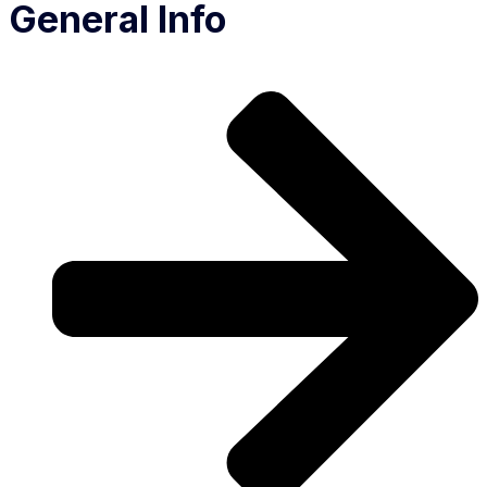
General Info