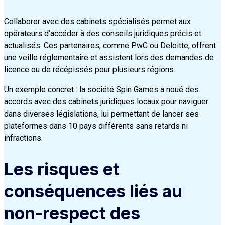
Collaborer avec des cabinets spécialisés permet aux
opérateurs d’accéder à des conseils juridiques précis et
actualisés. Ces partenaires, comme PwC ou Deloitte, offrent
une veille réglementaire et assistent lors des demandes de
licence ou de récépissés pour plusieurs régions.
Un exemple concret : la société Spin Games a noué des
accords avec des cabinets juridiques locaux pour naviguer
dans diverses législations, lui permettant de lancer ses
plateformes dans 10 pays différents sans retards ni
infractions.
Les risques et
conséquences liés au
non-respect des