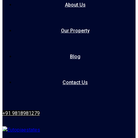
About Us
Our Property
Blog
Contact Us
+91 9818981279