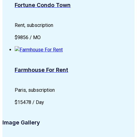
Fortune Condo Town
Rent, subscription
$9856 / MO
Farmhouse For Rent
Paris, subscription
$15478 / Day
Image Gallery