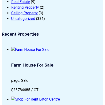
Real Estate
(9)
Renting Property
(2)
Selling Property
(3)
Uncategorized
(331)
Recent Properties
Farm House For Sale
page, Sale
$25784685 / OT