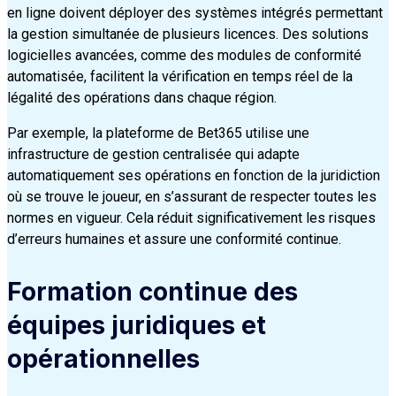
en ligne doivent déployer des systèmes intégrés permettant
la gestion simultanée de plusieurs licences. Des solutions
logicielles avancées, comme des modules de conformité
automatisée, facilitent la vérification en temps réel de la
légalité des opérations dans chaque région.
Par exemple, la plateforme de Bet365 utilise une
infrastructure de gestion centralisée qui adapte
automatiquement ses opérations en fonction de la juridiction
où se trouve le joueur, en s’assurant de respecter toutes les
normes en vigueur. Cela réduit significativement les risques
d’erreurs humaines et assure une conformité continue.
Formation continue des
équipes juridiques et
opérationnelles