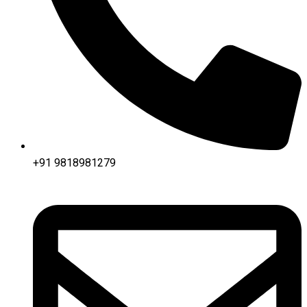
+91 9818981279