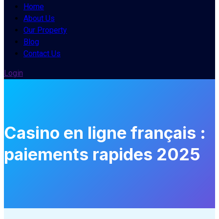
Home
About Us
Our Property
Blog
Contact Us
Login
Casino en ligne français :
paiements rapides 2025