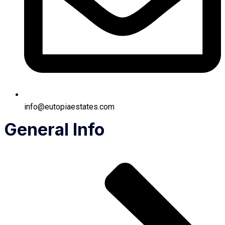
info@eutopiaestates.com
General Info