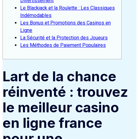
Divertissement
Le Blackjack et la Roulette : Les Classiques
Indémodables
Les Bonus et Promotions des Casinos en
Ligne
La Sécurité et la Protection des Joueurs
Les Méthodes de Paiement Populaires
Lart de la chance
réinventé : trouvez
le meilleur casino
en ligne france
pour une