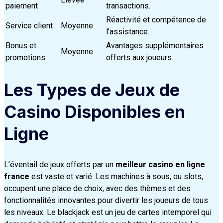
paiement
transactions.
Réactivité et compétence de
Service client
Moyenne
l’assistance.
Bonus et
Avantages supplémentaires
Moyenne
promotions
offerts aux joueurs.
Les Types de Jeux de
Casino Disponibles en
Ligne
L’éventail de jeux offerts par un
meilleur casino en ligne
france
est vaste et varié. Les machines à sous, ou slots,
occupent une place de choix, avec des thèmes et des
fonctionnalités innovantes pour divertir les joueurs de tous
les niveaux. Le blackjack est un jeu de cartes intemporel qui