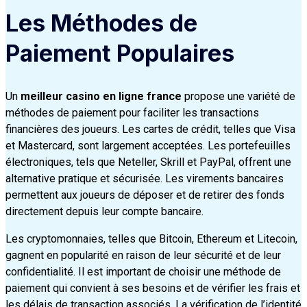
Les Méthodes de
Paiement Populaires
Un
meilleur casino en ligne france
propose une variété de
méthodes de paiement pour faciliter les transactions
financières des joueurs. Les cartes de crédit, telles que Visa
et Mastercard, sont largement acceptées. Les portefeuilles
électroniques, tels que Neteller, Skrill et PayPal, offrent une
alternative pratique et sécurisée. Les virements bancaires
permettent aux joueurs de déposer et de retirer des fonds
directement depuis leur compte bancaire.
Les cryptomonnaies, telles que Bitcoin, Ethereum et Litecoin,
gagnent en popularité en raison de leur sécurité et de leur
confidentialité. Il est important de choisir une méthode de
paiement qui convient à ses besoins et de vérifier les frais et
les délais de transaction associés. La vérification de l’identité