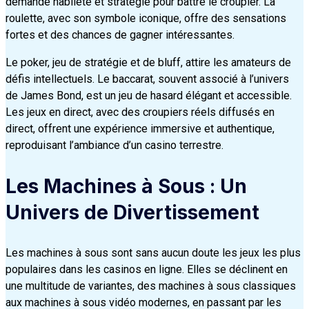
demande habileté et stratégie pour battre le croupier. La
roulette, avec son symbole iconique, offre des sensations
fortes et des chances de gagner intéressantes.
Le poker, jeu de stratégie et de bluff, attire les amateurs de
défis intellectuels. Le baccarat, souvent associé à l’univers
de James Bond, est un jeu de hasard élégant et accessible.
Les jeux en direct, avec des croupiers réels diffusés en
direct, offrent une expérience immersive et authentique,
reproduisant l’ambiance d’un casino terrestre.
Les Machines à Sous : Un
Univers de Divertissement
Les machines à sous sont sans aucun doute les jeux les plus
populaires dans les casinos en ligne. Elles se déclinent en
une multitude de variantes, des machines à sous classiques
aux machines à sous vidéo modernes, en passant par les