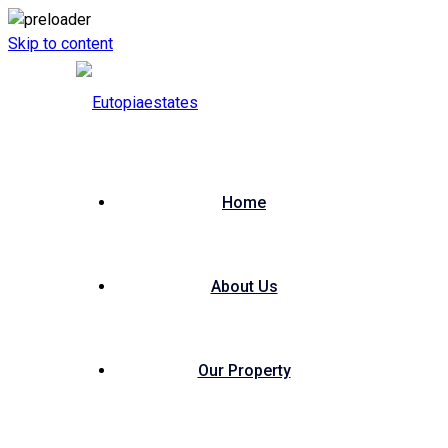
Skip to content
Home
About Us
Our Property