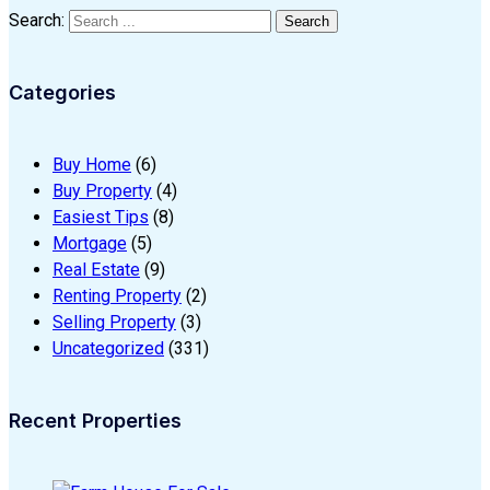
Search:
Search
Categories
Buy Home
(6)
Buy Property
(4)
Easiest Tips
(8)
Mortgage
(5)
Real Estate
(9)
Renting Property
(2)
Selling Property
(3)
Uncategorized
(331)
Recent Properties