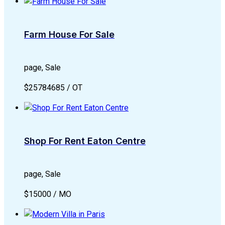
Farm House For Sale
page, Sale
$25784685 / OT
Shop For Rent Eaton Centre
page, Sale
$15000 / MO