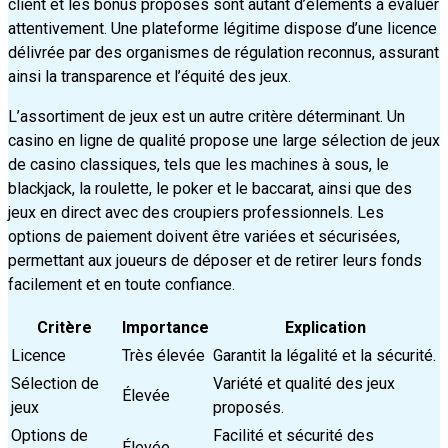
client et les bonus proposés sont autant d’éléments à évaluer
attentivement. Une plateforme légitime dispose d’une licence
délivrée par des organismes de régulation reconnus, assurant
ainsi la transparence et l’équité des jeux.
L’assortiment de jeux est un autre critère déterminant. Un
casino en ligne de qualité propose une large sélection de jeux
de casino classiques, tels que les machines à sous, le
blackjack, la roulette, le poker et le baccarat, ainsi que des
jeux en direct avec des croupiers professionnels. Les
options de paiement doivent être variées et sécurisées,
permettant aux joueurs de déposer et de retirer leurs fonds
facilement et en toute confiance.
Critère
Importance
Explication
Licence
Très élevée
Garantit la légalité et la sécurité.
Sélection de
Variété et qualité des jeux
Élevée
jeux
proposés.
Options de
Facilité et sécurité des
Élevée