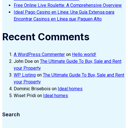
Free Online Live Roulette: A Comprehensive Overview
Ideal Pago Casino en Línea: Una Guía Extensa para
Encontrar Casinos en Línea que Paguen Alto
Recent Comments
A WordPress Commenter
on
Hello world!
John Doe
on
The Ultimate Guide To Buy, Sale and Rent
your Property
WP Listing
on
The Ultimate Guide To Buy, Sale and Rent
your Property
Dominic Brisebois
on
Ideal homes
Wiset Pridi
on
Ideal homes
Search