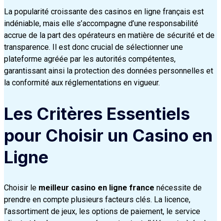
La popularité croissante des casinos en ligne français est
indéniable, mais elle s’accompagne d’une responsabilité
accrue de la part des opérateurs en matière de sécurité et de
transparence. Il est donc crucial de sélectionner une
plateforme agréée par les autorités compétentes,
garantissant ainsi la protection des données personnelles et
la conformité aux réglementations en vigueur.
Les Critères Essentiels
pour Choisir un Casino en
Ligne
Choisir le
meilleur casino en ligne france
nécessite de
prendre en compte plusieurs facteurs clés. La licence,
l’assortiment de jeux, les options de paiement, le service