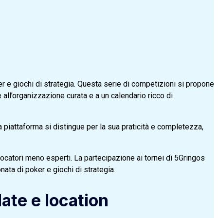
 e giochi di strategia. Questa serie di competizioni si propone
ie all’organizzazione curata e a un calendario ricco di
a piattaforma si distingue per la sua praticità e completezza,
giocatori meno esperti. La partecipazione ai tornei di 5Gringos
ata di poker e giochi di strategia.
ate e location