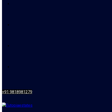
+91 9818981279