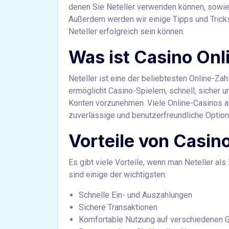
denen Sie Neteller verwenden können, sowie
Außerdem werden wir einige Tipps und Tricks
Neteller erfolgreich sein können.
Was ist Casino Onl
Neteller ist eine der beliebtesten Online-Z
ermöglicht Casino-Spielern, schnell, sicher 
Konten vorzunehmen. Viele Online-Casinos a
zuverlässige und benutzerfreundliche Option 
Vorteile von Casino
Es gibt viele Vorteile, wenn man Neteller a
sind einige der wichtigsten:
Schnelle Ein- und Auszahlungen
Sichere Transaktionen
Komfortable Nutzung auf verschiedenen 