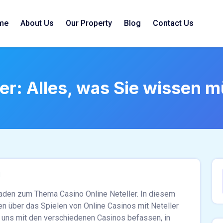
me
About Us
Our Property
Blog
Contact Us
ler: Alles, was Sie wissen 
d
aden zum Thema Casino Online Neteller. In diesem
nen über das Spielen von Online Casinos mit Neteller
uns mit den verschiedenen Casinos befassen, in