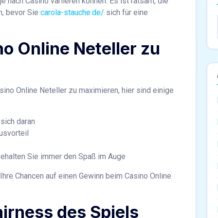
e nach Casino variieren können. Es ist ratsam, die
n, bevor Sie
carola-stauche.de/
sich für eine
o Online Neteller zu
no Online Neteller zu maximieren, hier sind einige
 sich daran
usvorteil
e
behalten Sie immer den Spaß im Auge
 Ihre Chancen auf einen Gewinn beim Casino Online
irness des Spiels