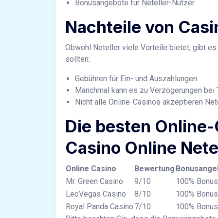
Bonusangebote für Neteller-Nutzer
Nachteile von Casi
Obwohl Neteller viele Vorteile bietet, gibt e
sollten:
Gebühren für Ein- und Auszahlungen
Manchmal kann es zu Verzögerungen bei
Nicht alle Online-Casinos akzeptieren Ne
Die besten Online-
Casino Online Nete
Online Casino
Bewertung
Bonusange
Mr. Green Casino
9/10
100% Bonus 
LeoVegas Casino
8/10
100% Bonus 
Royal Panda Casino
7/10
100% Bonus 