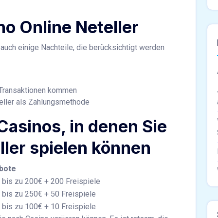
no Online Neteller
s auch einige Nachteile, die berücksichtigt werden
 Transaktionen kommen
teller als Zahlungsmethode
Casinos, in denen Sie
ller spielen können
bote
bis zu 200€ + 200 Freispiele
bis zu 250€ + 50 Freispiele
bis zu 100€ + 10 Freispiele