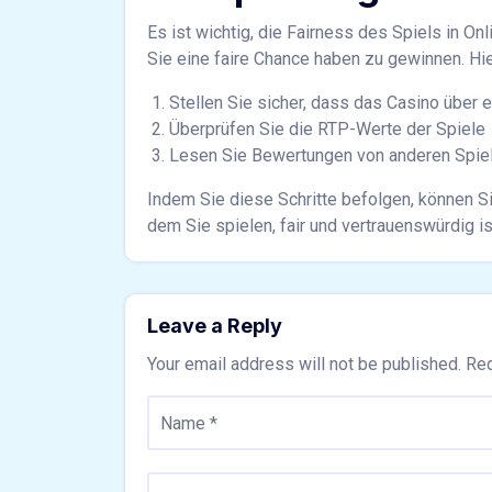
Es ist wichtig, die Fairness des Spiels in O
Sie eine faire Chance haben zu gewinnen. Hie
Stellen Sie sicher, dass das Casino über e
Überprüfen Sie die RTP-Werte der Spiele
Lesen Sie Bewertungen von anderen Spiel
Indem Sie diese Schritte befolgen, können Sie
dem Sie spielen, fair und vertrauenswürdig is
Leave a Reply
Your email address will not be published.
Req